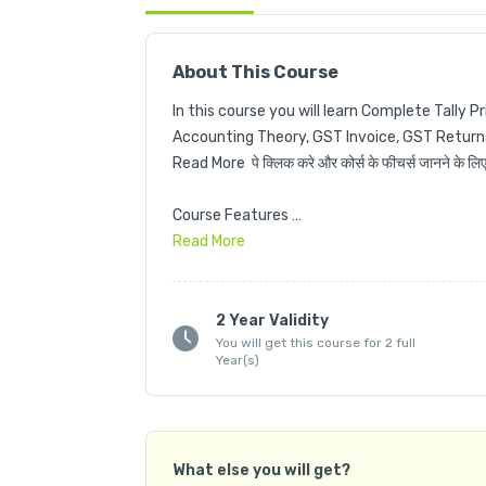
About This Course
In this course you will learn Complete Tally P
Accounting Theory, GST Invoice, GST Returns, T
Read More  पे क्लिक करे और कोर्स के फीचर्स जानने के लिए 
Course Features 

✅सभी Videos सरल हिंदी भाषा में 

Read
More
✅बेसिक से एडवांस कोर्स

✅110 + DETAIL वीडियोस 📹

✅कोर्स प्रैक्टिस फाइल्स PDF

2 Year Validity
You will get this course for 2 full
✅कोर्स कम्पलीशन सर्टिफिकेट

Year(s)
✅इंस्टेंट एक्सेस - 

⬇️ Download Video in APP

Free BONUSES Worth Rs.5000/-

What else you will get?
✅ Tally Prime हिंदी E – Book
