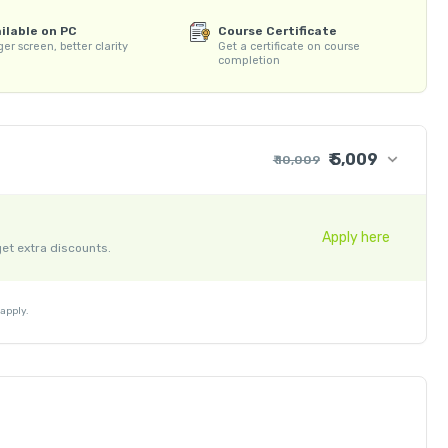
ilable on PC
Course Certificate
er screen, better clarity
Get a certificate on course
le

completion
का अनुभव हैं जिसमे उन्होंने 14 साल तक ऑफलाइन कंप्यूटर संस्थान में 40000+ से 
nel के माध्यम से लगभग 17,00,000+ से ज्यादा स्टूडेंट्स को कंप्युटर कि शिक्षा 
₹ 5,009
₹ 10,009
₹ 9,236
+ ₹ 763
Apply here
get extra discounts.
₹ 30
₹ 10
- ₹ 5,000
apply.