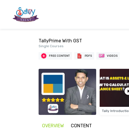
TallyPrime With GST
Single Courses
FREE CONTENT
PDFS
VIDEOS
Tally Introducti
OVERVIEW
CONTENT