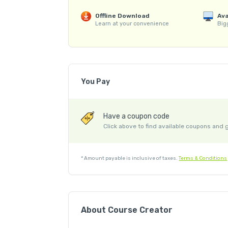
✅ 50 + PDF शॉर्टकट्स

Offline Download
Ava
Learn at your convenience
Bigg
👨‍💼 This course is Created by : Satish Dhawa
सतीश सर को कंप्यूटर के क्षेत्र में टीचिंग का लगभग 16 साल 
अधिक स्टूडेंट्स को और अपने Online अपने Learn More Chan
You Pay
Course Price
Have a coupon code
G.S.T. (18%)
Click above to find available coupons and 
Platform Fee
Discount 50.01%
*
Amount payable is inclusive of taxes.
Terms & Conditions
About Course Creator