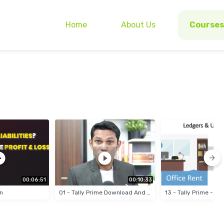
Home
About Us
Courses
00:06:51
00:10:33
on
01 - Tally Prime Download And Install Tally-1